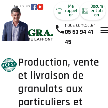
Me
Docum
Nous suivre
rappel
entati
er
on
nous contacter
05 63 94 41
45
Production, vente
et livraison de
granulats aux
particuliers et