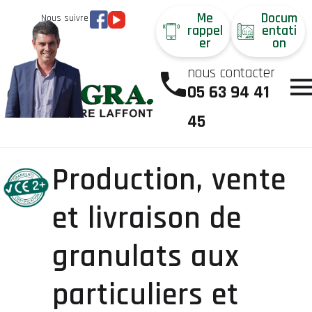
Me
Docum
Nous suivre
rappel
entati
er
on
nous contacter
05 63 94 41
45
Production, vente
et livraison de
granulats aux
particuliers et