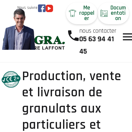
Me
Docum
Nous suivre
rappel
entati
er
on
nous contacter
05 63 94 41
45
Production, vente
et livraison de
granulats aux
particuliers et