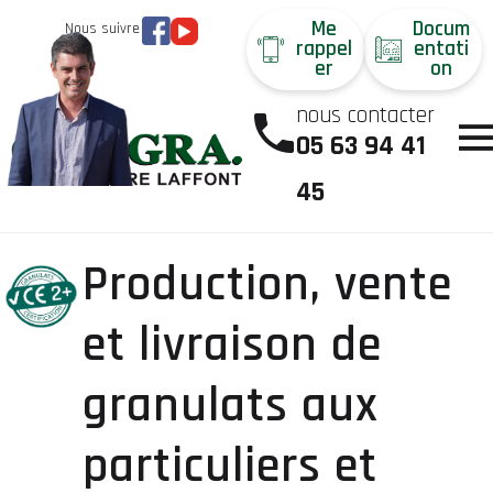
Me
Docum
Nous suivre
rappel
entati
er
on
nous contacter
05 63 94 41
45
Production, vente
et livraison de
granulats aux
particuliers et