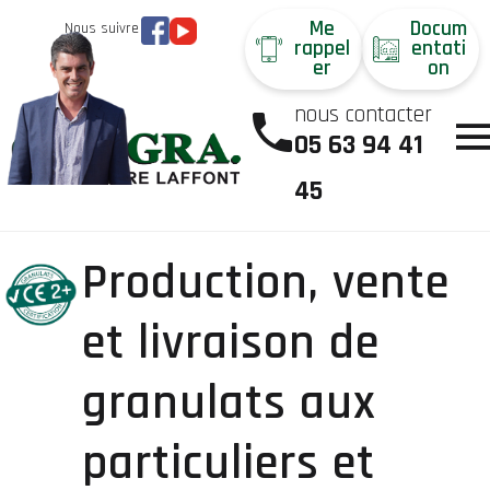
Me
Docum
Nous suivre
rappel
entati
er
on
nous contacter
05 63 94 41
45
Production, vente
et livraison de
granulats aux
particuliers et