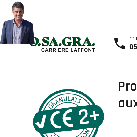
no
05
Pro
aux