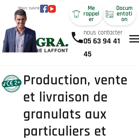
Me
Docum
Nous suivre
rappel
entati
er
on
nous contacter
05 63 94 41
45
Production, vente
et livraison de
granulats aux
particuliers et